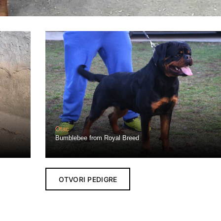
Otac
Bumblebee from Royal Breed
OTVORI PEDIGRE