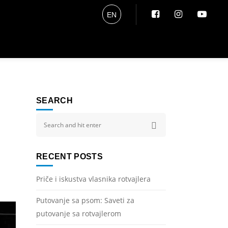
EN
SEARCH
RECENT POSTS
Priče i iskustva vlasnika rotvajlera
Putovanje sa psom: Saveti za
putovanje sa rotvajlerom