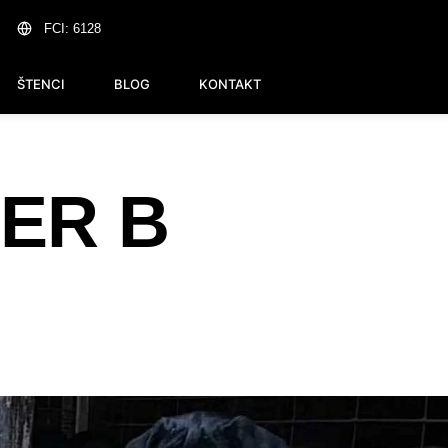
FCI: 6128
ŠTENCI
BLOG
KONTAKT
ER B