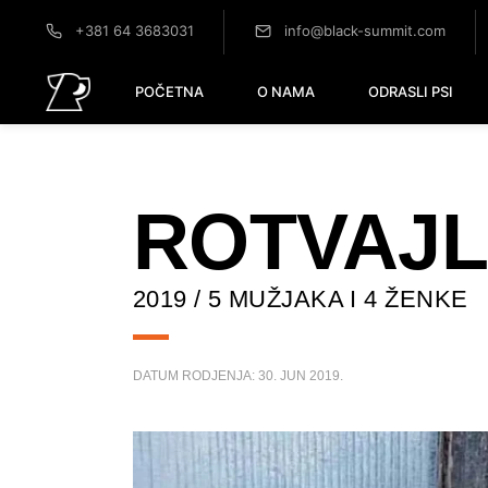
+381 64 3683031
info@black-summit.com
POČETNA
O NAMA
ODRASLI PSI
ROTVAJL
2019 / 5 MUŽJAKA I 4 ŽENKE
DATUM RODJENJA:
30. JUN 2019.